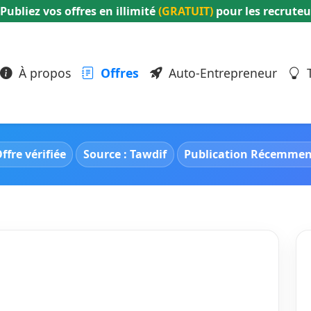
Publiez vos offres en illimité
(GRATUIT)
pour les recruteu
À propos
Offres
Auto-Entrepreneur
T
ffre vérifiée
Source : Tawdif
Publication Récemme