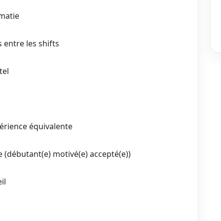
omatie
entre les shifts
tel
érience équivalente
e (débutant(e) motivé(e) accepté(e))
il