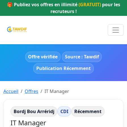
🎁 Publiez vos offres en illimité
(GRATUIT)
pour les
recruteurs !
Offre vérifiée
Source : Tawdif
Publication Récemment
Accueil
Offres
IT Manager
Bordj Bou Arréridj
CDI
Récemment
IT Manager